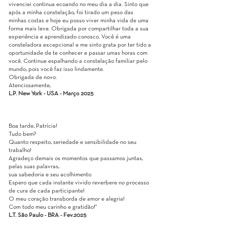
vivenciei continua ecoando no meu dia a dia. Sinto que
após a minha constelação, foi tirado um peso das
minhas costas e hoje eu posso viver minha vida de uma
forma mais leve. Obrigada por compartilhar toda a sua
experiência e aprendizado conosco. Você é uma
consteladora excepcional e me sinto grata por ter tido a
oportunidade de te conhecer e passar umas horas com
você. Continue espalhando a constelação familiar pelo
mundo, pois você faz isso lindamente.
Obrigada de novo.
Atenciosamente,
L.P. New York - USA - Março 2025
Boa tarde, Patrícia!
Tudo bem?
Quanto respeito, seriedade e sensibilidade no seu
trabalho!
Agradeço demais os momentos que passamos juntas,
pelas suas palavras,
sua sabedoria e seu acolhimento.
Espero que cada instante vivido reverbere no processo
de cura de cada participante!
O meu coração transborda de amor e alegria!
Com todo meu carinho e gratidão!"
L.T. São Paulo - BRA - Fev.2025