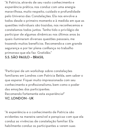
"A Patricia, através de seu vasto conhecimento e
experiência prática, nos conduz com uma energia
maravilhosa, muito respeito, cuidado e profundidade
pelo Universo das Constelações. Ela nos envolve a
todos desde o primeiro momento e à medida em que as
questões individuais são trazidas, nos reconhecemos e
constelamos todos juntos. Tenho tido o privilégio de
participar de algumas dinâmicas nos últimos anos às
quais iluminaram diversas questões pessoais, me
trazendo muitos benefícios. Recomendo-a com grande
segurança e por ter plena confiança no trabalho
primoroso que ela faz. Gratidão."
S.S. SÃO PAULO – BRASIL
"Participei de um workshop sobre constelações
familiares em Londres com Patricia Belda, sem saber o
que esperar. Fiquei muito impressionada com seu
conhecimento e profissionalismo, bem como o poder
das emoções dos participantes.
Recomendo fortemente esta experiência!"
V.C. LONDON - UK
"A experiência e o conhecimento de Patricia são
evidentes na maneira sensível e perspicaz com que ela
conduz as vivências de constelação familiar. Ela
habilmente conduz os participantes a verem suas