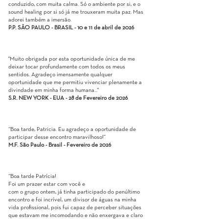
conduzido, com muita calma. Só o ambiente por si, e o
sound healing por si só já me trouxeram muita paz. Mas
adorei também a imersão.
P.P. SÃO PAULO - BRASIL - 10 e 11 de abril de 2026
"Muito obrigada por esta oportunidade única de me
deixar tocar profundamente com todos os meus
sentidos. Agradeço imensamente qualquer
oportunidade que me permitiu vivenciar plenamente a
divindade em minha forma humana..."
S.R. NEW YORK - EUA - 28 de Fevereiro de 2026
“Boa tarde, Patricia. Eu agradeço a oportunidade de
participar desse encontro maravilhoso!”
M.F. São Paulo - Brasil - Fevereiro de 2026
“Boa tarde Patrícia!
Foi um prazer estar com você e
com o grupo ontem, já tinha participado do penúltimo
encontro e foi incrível, um divisor de águas na minha
vida profissional, pois fui capaz de perceber situações
que estavam me incomodando e não enxergava e claro