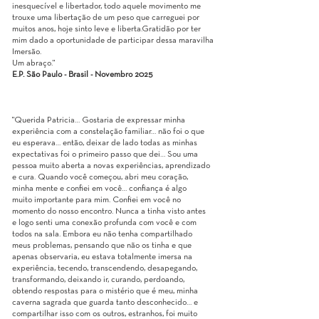
inesquecível e libertador, todo aquele movimento me
trouxe uma libertação de um peso que carreguei por
muitos anos, hoje sinto leve e liberta.Gratidão por ter
mim dado a oportunidade de participar dessa maravilha
Imersão.
Um abraço."
E.P. São Paulo - Brasil - Novembro 2025​
"Querida Patricia… Gostaria de expressar minha
experiência com a constelação familiar… não foi o que
eu esperava… então, deixar de lado todas as minhas
expectativas foi o primeiro passo que dei… Sou uma
pessoa muito aberta a novas experiências, aprendizado
e cura. Quando você começou, abri meu coração,
minha mente e confiei em você… confiança é algo
muito importante para mim. Confiei em você no
momento do nosso encontro. Nunca a tinha visto antes
e logo senti uma conexão profunda com você e com
todos na sala. Embora eu não tenha compartilhado
meus problemas, pensando que não os tinha e que
apenas observaria, eu estava totalmente imersa na
experiência, tecendo, transcendendo, desapegando,
transformando, deixando ir, curando, perdoando,
obtendo respostas para o mistério que é meu, minha
caverna sagrada que guarda tanto desconhecido… e
compartilhar isso com os outros, estranhos, foi muito