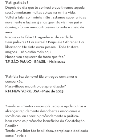
"
Pati gratidão !
Depois do dia que te conheci e que tivemos aquela
sessão mudaram muitas coisas na minha vida.
Voltei a falar com minha mãe . Estamos super unidas
novamente e faziam 4 anos que não via meu pai e
domingo foi um reencontro emocionante e cheio de
amor .
Precisava te falar ! E agradecer de verdade!
Sem palavras ! Foi surreal ! Beijei ele ! Abracei! Foi
libertador. Me sinto outra pessoa ! Toda tristeza,
mágoas … não estão mais aqui
Nunca vou esquecer do tanto que fez.
"
T.F. SÃO PAULO - BRASIL - Maio 2023
"Patrícia fez de novo! Ela entregou com amor e
compaixão.
Maravilhoso encontro de aprendizado!"
R.N.
NEW YORK, USA - Maio de 2023
"Sendo um mentor contemplativo que ajuda outros a
alcançar rapidamente descobertas emocionais e
somáticas, eu aprecio profundamente a prática,
bem como os profundos benefícios da Constelação
Familiar.
Tendo uma líder tão habilidosa, perspicaz e dedicada
como Patrícia