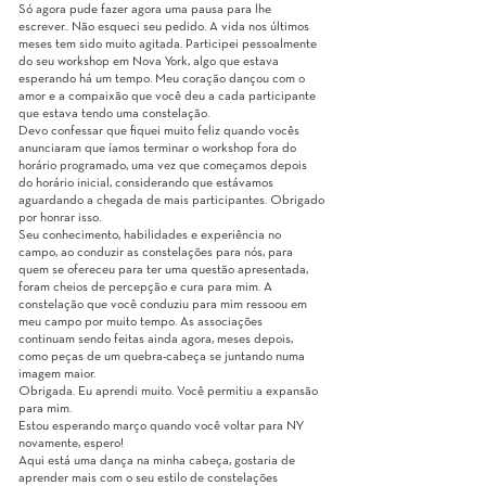
Só agora pude fazer agora uma pausa para lhe
escrever.. Não esqueci seu pedido. A vida nos últimos
meses tem sido muito agitada. Participei pessoalmente
do seu workshop em Nova York, algo que estava
esperando há um tempo. Meu coração dançou com o
amor e a compaixão que você deu a cada participante
que estava tendo uma constelação.
Devo confessar que fiquei muito feliz quando vocês
anunciaram que íamos terminar o workshop fora do
horário programado, uma vez que começamos depois
do horário inicial, considerando que estávamos
aguardando a chegada de mais participantes. Obrigado
por honrar isso.
Seu conhecimento, habilidades e experiência no
campo, ao conduzir as constelações para nós, para
quem se ofereceu para ter uma questão apresentada,
foram cheios de percepção e cura para mim. A
constelação que você conduziu para mim ressoou em
meu campo por muito tempo. As associações
continuam sendo feitas ainda agora, meses depois,
como peças de um quebra-cabeça se juntando numa
imagem maior.
Obrigada. Eu aprendi muito. Você permitiu a expansão
para mim.
Estou esperando março quando você voltar para NY
novamente, espero!
Aqui está uma dança na minha cabeça, gostaria de
aprender mais com o seu estilo de constelações