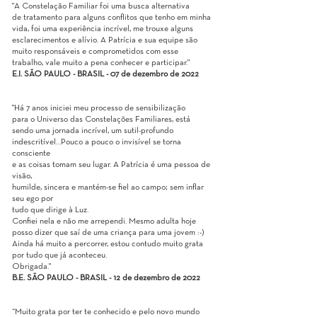
"A Constelação Familiar foi uma busca alternativa
de tratamento para alguns conflitos que tenho em minha
vida, foi uma experiência incrível, me trouxe alguns
esclarecimentos e alívio. A Patrícia e sua equipe são
muito responsáveis e comprometidos com esse
trabalho, vale muito a pena conhecer e participar."
E.I. SÃO PAULO - BRASIL - 07 de dezembro de 2022
"Há 7 anos iniciei meu processo de sensibilização
para o Universo das Constelações Familiares, está
sendo uma jornada incrível, um sutil-profundo
indescritível…Pouco a pouco o invisível se torna
consciente
e as coisas tomam seu lugar. A Patrícia é uma pessoa de
visão,
humilde, sincera e mantém-se fiel ao campo; sem inflar
seu ego por
tudo que dirige à Luz.
Confiei nela e não me arrependi. Mesmo adulta hoje
posso dizer que saí de uma criança para uma jovem :-)
Ainda há muito a percorrer, estou contudo muito grata
por tudo que já aconteceu.
Obrigada."
B.E. SÃO PAULO - BRASIL - 12 de dezembro de 2022
“Muito grata por ter te conhecido e pelo novo mundo