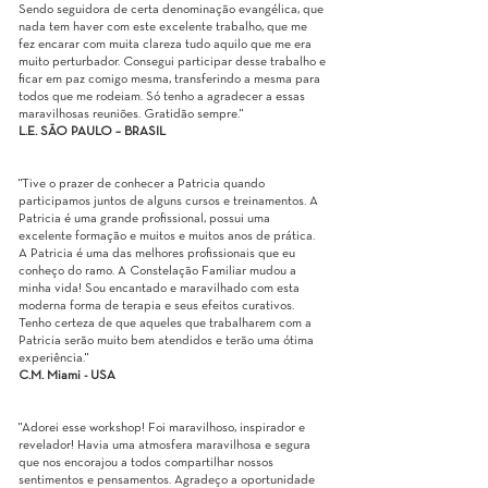
Sendo seguidora de certa denominação evangélica, que
nada tem haver com este excelente trabalho, que me
fez encarar com muita clareza tudo aquilo que me era
muito perturbador. Consegui participar desse trabalho e
ficar em paz comigo mesma, transferindo a mesma para
todos que me rodeiam. Só tenho a agradecer a essas
maravilhosas reuniões. Gratidão sempre."
L.E. SÃO PAULO – BRASIL
"Tive o prazer de conhecer a Patricia quando
participamos juntos de alguns cursos e treinamentos. A
Patricia é uma grande profissional, possui uma
excelente formação e muitos e muitos anos de prática.
A Patricia é uma das melhores profissionais que eu
conheço do ramo. A Constelação Familiar mudou a
minha vida! Sou encantado e maravilhado com esta
moderna forma de terapia e seus efeitos curativos.
Tenho certeza de que aqueles que trabalharem com a
Patricia serão muito bem atendidos e terão uma ótima
experiência."
C.M. Miami - USA
"Adorei esse workshop! Foi maravilhoso, inspirador e
revelador! Havia uma atmosfera maravilhosa e segura
que nos encorajou a todos compartilhar nossos
sentimentos e pensamentos. Agradeço a oportunidade