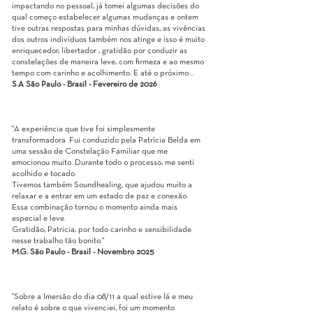
impactando no pessoal, já tomei algumas decisões do
qual começo estabelecer algumas mudanças e ontem
tive outras respostas para minhas dúvidas, as vivências
dos outros indivíduos também nos atinge e isso é muito
enriquecedor, libertador , gratidão por conduzir as
constelações de maneira leve, com firmeza e ao mesmo
tempo com carinho e acolhimento. E até o próximo…
S.A São Paulo - Brasil - Fevereiro de 2026
"A experiência que tive foi simplesmente
transformadora. Fui conduzido pela Patrícia Belda em
uma sessão de Constelação Familiar que me
emocionou muito. Durante todo o processo, me senti
acolhido e tocado.
Tivemos também Soundhealing, que ajudou muito a
relaxar e a entrar em um estado de paz e conexão.
Essa combinação tornou o momento ainda mais
especial e leve.
Gratidão, Patricia, por todo carinho e sensibilidade
nesse trabalho tão bonito."
M.G. São Paulo - Brasil - Novembro 2025
"Sobre a Imersão do dia 08/11 a qual estive lá e meu
relato é sobre o que vivenciei, foi um momento