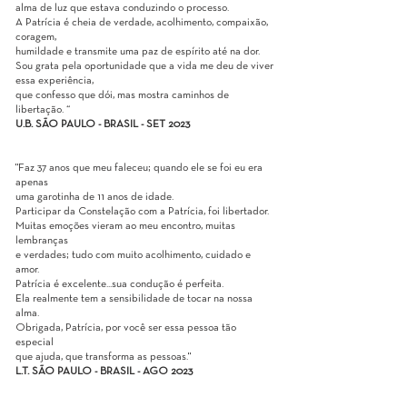
alma de luz que estava conduzindo o processo.
A Patrícia é cheia de verdade, acolhimento, compaixão,
coragem,
humildade e transmite uma paz de espírito até na dor.
Sou grata pela oportunidade que a vida me deu de viver
essa experiência,
que confesso que dói, mas mostra caminhos de
libertação. “
U.B. SÃO PAULO - BRASIL - SET 2023
"Faz 37 anos que meu faleceu; quando ele se foi eu era
apenas
uma garotinha de 11 anos de idade.
Participar da Constelação com a Patrícia, foi libertador.
Muitas emoções vieram ao meu encontro, muitas
lembranças
e verdades; tudo com muito acolhimento, cuidado e
amor.
Patrícia é excelente...sua condução é perfeita.
Ela realmente tem a sensibilidade de tocar na nossa
alma.
Obrigada, Patrícia, por você ser essa pessoa tão
especial
que ajuda, que transforma as pessoas."
L.T. SÃO PAULO - BRASIL - AGO 2023