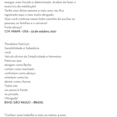
energia, mais focado e determinado. Acabei de fazer o
exercício de meditação!
Tenha uma ótima semana e mais uma vez, fica
registrado aqui o meu muito obrigado.
Que você continue nesse lindo caminho de auxiliar as
pessoas, as famílias e o universo!
Forte abraço"
C.M. MIAMI - USA - 23 de outubro, 2021
"Parabéns Patrícia!
Sensibilidade e Sabedoria
você
Veículo divino da Simplicidade e Harmonia
Palavras que
atingem como flecha
cortam como machado
confortam como abraço
orientam como luz
abrem como chaves
Todos nós
um passo à frente
na jornada
Obrigada"
B.M.D. SÃO PAULO – BRASIL
"Conheci esse trabalho a mais ou menos 4 anos.