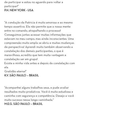
de participar e estou no aguardo para voltar a
participar!"
P.H. NEW YORK - USA
"A condução da Patricia é muito amorosa e ao mesmo
tempo assertiva. Ela não permite que a nossa mente
entre no comando, atrapalhando o processo!
Conseguimos juntas acessar muitas informações que
estavam no meu campo, mas ainda inconscientes. Uma
compreensão muito ampla se abriu e muitas mudanças
de perspectiva! Aprendi muito também observando a
constelação dos demais participantes, o que é
maravilhoso, acredito que tem muita vantagem a
constelação ser em grupo!
Existe a minha vida antes e depois da constelação com
ela.
Gratidão eterna!"
K.V. SÃO PAULO – BRASIL
"Acompanhei alguns trabalhos seus, e pude avaliar
resultados muito produtivos. Você é muito estudiosa e
caminha com segurança e competência. Desejo a você
muito sucesso nessa longa caminhada."
M.E.G. SÃO PAULO – BRASIL