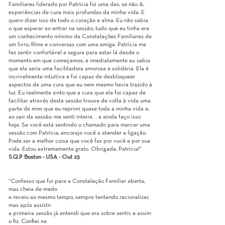
Familiares liderado por Patricia foi uma das, se não A,
experiências de cura mais profundas da minha vida. E
quero dizer isso de todo o coração e alma. Eu não sabia
o que esperar ao entrar na sessão, tudo que eu tinha era
um conhecimento mínimo de Constelações Familiares de
um livro, filme e conversas com uma amiga. Patrícia me
fez sentir confortável e segura para estar lá desde o
momento em que começamos, e imediatamente eu sabia
que ela seria uma facilitadora amorosa e solidária. Ela é
incrivelmente intuitiva e foi capaz de desbloquear
aspectos de uma cura que eu nem mesmo havia trazido à
luz. Eu realmente sinto que a cura que ela foi capaz de
facilitar através desta sessão trouxe de volta à vida uma
parte de mim que eu reprimi quase toda a minha vida e,
ao sair da sessão, me senti inteira. .. e ainda faço isso
hoje. Se você está sentindo o chamado para marcar uma
sessão com Patrícia, encorajo você a atender a ligação.
Pode ser a melhor coisa que você faz por você e por sua
vida. Estou extremamente grato. Obrigada, Patrícia!"
S.Q.P Boston - USA - Out 23
“Confesso que fui para a Constelação Familiar aberta,
mas cheia de medo
e receio ao mesmo tempo, sempre tentando racionalizar,
mas após assistir
a primeira sessão já entendi que era sobre sentir, e assim
o fiz. Confiei na