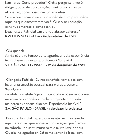
familiares. Como proceder? Outra pergunta ... você
dirige grupos de constelações familiares? Em caso
afirmativo, como posso me juntar a eles?
Que o seu caminho continue sendo de cura para todos
aqueles que encontrarem você. Que o seu coração
continue amoroso e compassivo ..
Boas festas Patricia! Um grande abraço caloroso!"
R.W. NEW YORK - USA - 16 de outubro de 2021
"Olá querida!
Ainda não tive tempo de te agradecer pela experiência
incrível que vc nos proporcionou. Obrigada! "
V.F. SÃO PAULO - BRASIL - 01 de dezembro de 2021
"Obrigada Patricia! Eu me beneficiei tanto, até sem
levar uma questão pessoal para o grupo, ou seja,
&quot;sem
constelar, constelei&quot;. Estando lá e observando, meu
universo se expandiu e minha perspectiva de vida
melhorou exponencialmente. Experiência incrível."
S.A. SÃO PAULO - BRASIL - 1 de dezembro de 2021
"Bom dia Patricia! Espero que esteja bem! Passando
aqui para dizer que adorei a constelação que fizemos
no sábado! Me senti muito bem e muito leve depois!
Queria lhe agradecer! Estou me sentindo bem, com