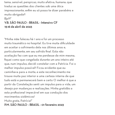
tema, sensível, perspicaz, muito afetiva, humana, que
traduz as questões dos clientes sob uma ótica
impressionante, enfim eu só posso te dizer parabéns e
muito obrigada!!
Bjs!!!"
V.B. SÃO PAULO - BRASIL - Intensivo CF
15-16 de abril de 2023
"Minha mãe faleceu há 1 ano e foi um processo
muito traumático no hospital. Eu tive muita dificuldade
em aceitar o sofrimento dela nos últimos anos e,
particularmente, em seu sofrido final. Esta não
aceitação fez com que eu me perdesse de mim mesma,
fiquei como que congelada durante um ano inteiro até
que, num impulso, decidi constelar com a Patrícia. Foi o
melhor impulso possível! Ficou evidente que eu
caminhava para a morte, e este reconhecimento me
trouxe muita paz interior e uma certeza interna de que
tudo está e permanecerá bem e certo O melhor é que a
partir da Constelação senti um impulso para a vida, um
desejo por mudanças e realizações. Minha gratidão a
esta profissional impecável em sua condução dos
movimentos sistêmicos!
Muito grata, Patrícia!"
P.M. SÃO PAULO - BRASIL - 01 fevereiro 2023