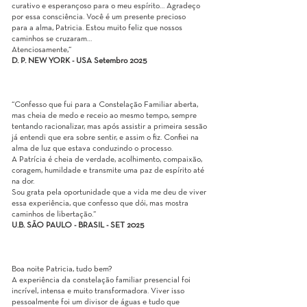
curativo e esperançoso para o meu espírito… Agradeço
por essa consciência. Você é um presente precioso
para a alma, Patricia. Estou muito feliz que nossos
caminhos se cruzaram…
Atenciosamente,“
D. P. NEW YORK - USA Setembro 2025
“Confesso que fui para a Constelação Familiar aberta,
mas cheia de medo e receio ao mesmo tempo, sempre
tentando racionalizar, mas após assistir a primeira sessão
já entendi que era sobre sentir, e assim o fiz. Confiei na
alma de luz que estava conduzindo o processo.
A Patrícia é cheia de verdade, acolhimento, compaixão,
coragem, humildade e transmite uma paz de espírito até
na dor.
Sou grata pela oportunidade que a vida me deu de viver
essa experiência, que confesso que dói, mas mostra
caminhos de libertação.“
U.B. SÃO PAULO - BRASIL - SET 2025
Boa noite Patricia, tudo bem?
A experiência da constelação familiar presencial foi
incrível, intensa e muito transformadora. Viver isso
pessoalmente foi um divisor de águas e tudo que