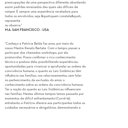
preocupações de uma perspectiva diferente, abordando
assim padrões enraizados das quais são difíceis de
romper. É sempre uma experiência reveladora para
todos os envolvidos, seja &quot;quem constela&quot;,
representa
ou observa."
M.A. SAN FRANCISCO - USA
"Conheço a Patrícia Belda faz anos, por meio do
nosso Mestre Renato Bertate. Com o tempo, passei a
participar dos chamados workshops, por ela
promovidos. Posso confirmar o rico conhecimento
técnico e postura dela, possibilitando experiências,
oportunidades para vivenciar e aprofundar as ordens da
convivência humana, o quanto as Leis Sistêmicas têm
influência nas famílias, nos relacionamentos, sem falar
no pertencimento, da exclusão, do amor, o
conhecimento sobre as ordens da convivência humana.
Ter a noção do quanto as Leis Sistêmicas influenciam
nas famílias. Nestes últimos tempos temos passado por
momentos de difícil enfrentamento (Covid-19),
entretanto, a Patrícia oferece aos participantes todos os
cuidados necessários e obrigatórios, demonstrando a
preocupação, o cuidado e o amor para com todos.
Embora seja difícil resumir em poucas palavras o que
este trabalho me trouxe, posso afirmar minha gratidão
ao Bert Hellinger, ao Mestre Renato Bertate e, a