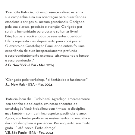
"Boa noite Patrícia, Foi um presente valioso estar na
sua companhia e na sua orientação para curar feridas
emocionais antigas ou mesmo geracionais. Obrigado
pela sua clareza, precisão e atenção. Obrigado por
servir a humanidade para curar e se tornar livre!
Bênçãos para você e todos os seus entes queridos!
Claro, aqui está meu depoimento para você postar.
O evento de Constelação Familiar de ontem foi uma
experiência de cura inesperadamente profunda
e surpreendentemente expressa, atravessando o tempo
e surpreendendo…"
A.G. New York - USA - Mar. 2024
"Obrigado pelo workshop. Foi fantástico e fascinante!"
J.J. New York - USA - Mar. 2024
"Patricia, bom dia!. Tudo bem? Agradeço amorosamente
seu carinho e dedicação em nosso encontro de
constelação Você trabalhou com firmeza e disciplina,
mas também com carinho, respeito, paciência e amor.
Agora, vou tentar praticar os ensinamentos no meu dia a
dia com disciplina e paciência. Por enquanto sou muito
grata . E até breve. Forte abraço"
V.B. São Paulo - BRA - Fev. 2024