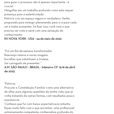
para guiar o processo, não é apenas impactante - é
crucial.
Mergulhar em um trabalho profundo como este requer
presença pura e autenticidade.
Patricia cria um espaço seguro e verdadeiro. Venha
preparado para emergir plenamente, para si e para cada
um e todos presentes. Se fizer isso, você verá o que
precisa ser visto e sairá com uma sensação de
conhecimento.
K.Y. NOVA YORK - USA - 24 de maio de 2023
“Foi um fim-de-semana transformador.
Rearranjo interno e novas imagens.
Escolhas que substituem a tristeza.
Saí carregado de presentes..”
A.M. SÃO PAULO - BRASIL - Intensivo CF 15-16 de abril
de 2023
"Patricia,
Procurei a Constelação Familiar como uma alternativa
de olhar para algumas questões da minha vida, que já
vinha tratando de outras formas, com resultados pouco
expressivos.
Confesso que fui com baixa expectativa,no entanto,
fiquei muito feliz com o que encontrei: uma profissional
extremamente competente, conhecedora profunda do