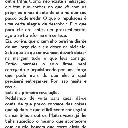
outra trilha. Como não existe sinalização, 
ele tem que confiar no que vê com os 
próprios olhos diante de si e no que seu 
passo pode medir. O que o impulsiona é 
uma certa alegria de descobrir. E o que 
para ele era antes um pressentimento, 
agora se transforma em certeza.
Eis, porém, que o caminho termina diante 
de um largo rio e ele desce da bicicleta. 
Sabe que se quiser avançar, deverá deixar 
na margem tudo o que leva consigo. 
Então, perderá o solo firme, será 
carregado e impulsionado por uma força 
que pode mais do que ele, à qual 
precisará entregar-se. Por isso hesita e 
recua.
Esta é a primeira revelação.
Pedalando de volta para casa, dá-se 
conta de que pouco conhece das coisas 
que ajudam e que dificilmente conseguirá 
transmiti-las a outros. Muitas vezes, já lhe 
tinha sucedido o mesmo que acontecera 
com aquele homem que corre atrás de 