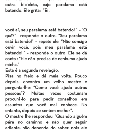
outra bicicleta, cujo paralama está 
batendo. Ele grita:  “Ei, 
você aí, seu paralama está batendo! “ – “O 
quê?”– responde o outro. “Seu paralama 
está batendo!” – repete ele. “Não consigo 
ouvir você, pois meu paralama está 
batendo! “ - responde o outro. Ele se dá 
conta : “Ele não precisa de nenhuma ajuda 
minha.”
Esta é a segunda revelação.
Pisa no freio e dá meia volta. Pouco 
depois, encontra um velho mestre e 
pergunta-lhe: “Como você ajuda outras 
pessoas”? Muitas vezes costumam 
procurá-lo para pedir conselhos em 
assuntos que você mal conhece. No 
entanto, depois se sentem melhor”.
O mestre lhe respondeu: “Quando alguém 
pára no caminho e não quer seguir 
adiante, não depende do saber, pois ele 