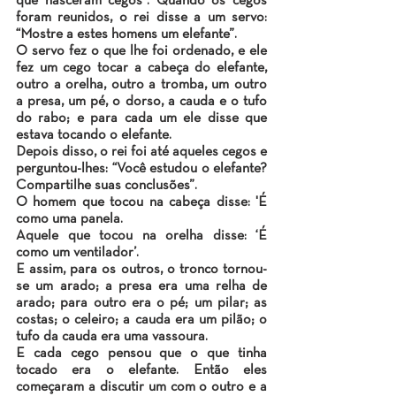
que nasceram cegos”. Quando os cegos 
foram reunidos, o rei disse a um servo: 
“Mostre a estes homens um elefante”.
O servo fez o que lhe foi ordenado, e ele 
fez um cego tocar a cabeça do elefante, 
outro a orelha, outro a tromba, um outro 
a presa, um pé, o dorso, a cauda e o tufo 
do rabo; e para cada um ele disse que 
estava tocando o elefante.
Depois disso, o rei foi até aqueles cegos e 
perguntou-lhes: “Você estudou o elefante? 
Compartilhe suas conclusões”.
O homem que tocou na cabeça disse: 'É 
como uma panela.
Aquele que tocou na orelha disse: ‘É 
como um ventilador’.
E assim, para os outros, o tronco tornou-
se um arado; a presa era uma relha de 
arado; para outro era o pé; um pilar; as 
costas; o celeiro; a cauda era um pilão; o 
tufo da cauda era uma vassoura.
E cada cego pensou que o que tinha 
tocado era o elefante. Então eles 
começaram a discutir um com o outro e a 