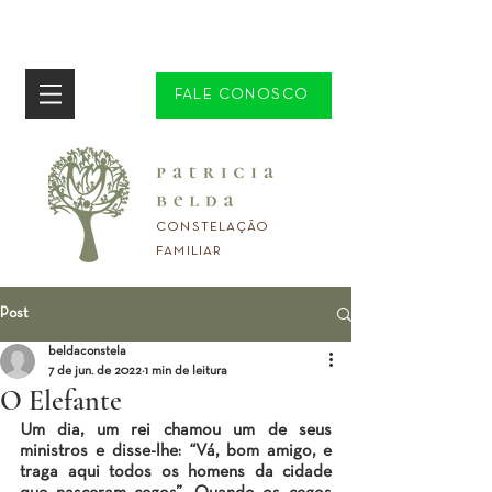
FALE CONOSCO
CONSTELAÇÃO
FAMILIAR
Post
beldaconstela
7 de jun. de 2022
1 min de leitura
O Elefante
Um dia, um rei chamou um de seus 
ministros e disse-lhe: “Vá, bom amigo, e 
traga aqui todos os homens da cidade 