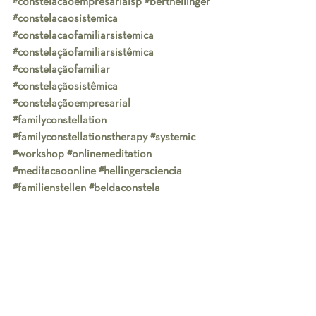
#constelacaoempresarialsp
#berthellinger
#constelacaosistemica
#constelacaofamiliarsistemica
#constelaçãofamiliarsistêmica
#constelaçãofamiliar
#constelaçãosistêmica
#constelaçãoempresarial
#familyconstellation
#familyconstellationstherapy
#systemic
#workshop
#onlinemeditation
#meditacaoonline
#hellingersciencia
#familienstellen
#beldaconstela