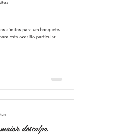
eitura
dos súditos para um banquete.
para esta ocasião particular.
itura
 maior desculpa