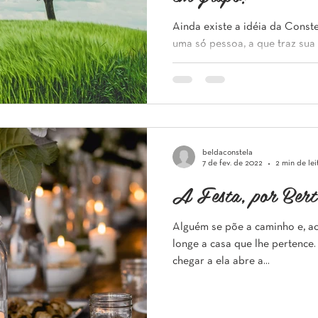
Ainda existe a idéia da Const
uma só pessoa, a que traz sua
Mas, as Constelações...
beldaconstela
7 de fev. de 2022
2 min de lei
A Festa, por Bert
Alguém se põe a caminho e, ao 
longe a casa que lhe pertence
chegar a ela abre a...