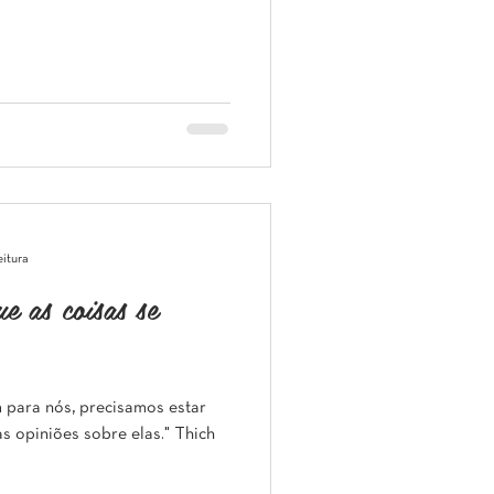
eitura
e as coisas se
m para nós, precisamos estar
 opiniões sobre elas." Thich