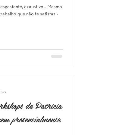
esgastante, exaustivo... Mesmo
rabalho que não te satisfaz -
itura
kshops de Patricia
cem presencialmente