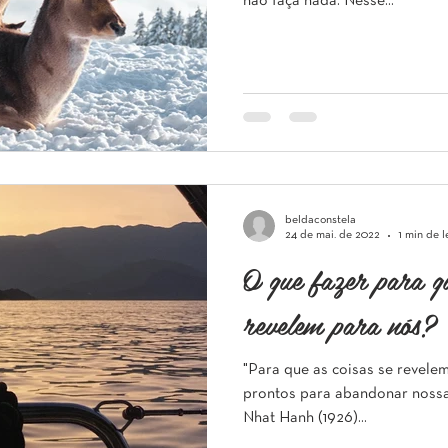
não faça nada. Nesse...
beldaconstela
24 de mai. de 2022
1 min de l
O que fazer para qu
revelem para nós?
"Para que as coisas se revele
prontos para abandonar nossas
Nhat Hanh (1926)...