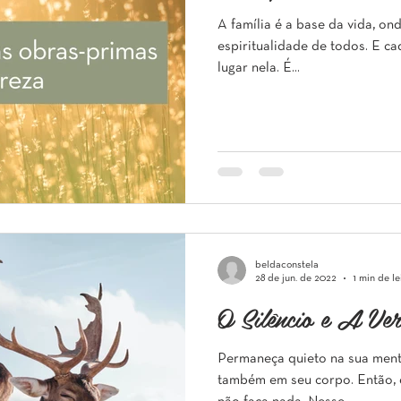
A família é a base da vida, on
espiritualidade de todos. E 
lugar nela. É...
beldaconstela
28 de jun. de 2022
1 min de le
O Silêncio e A Ve
Permaneça quieto na sua mente
também em seu corpo. Então, q