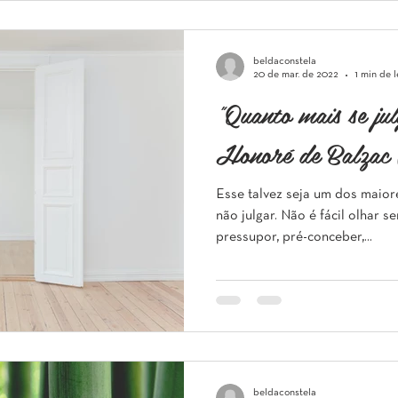
beldaconstela
20 de mar. de 2022
1 min de l
"Quanto mais se ju
Honoré de Balzac
Esse talvez seja um dos maior
não julgar. Não é fácil olhar se
pressupor, pré-conceber,...
beldaconstela