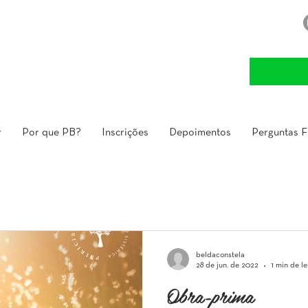
r
Por que PB?
Inscrições
Depoimentos
Perguntas F
beldaconstela
28 de jun. de 2022
1 min de le
Obra-prima