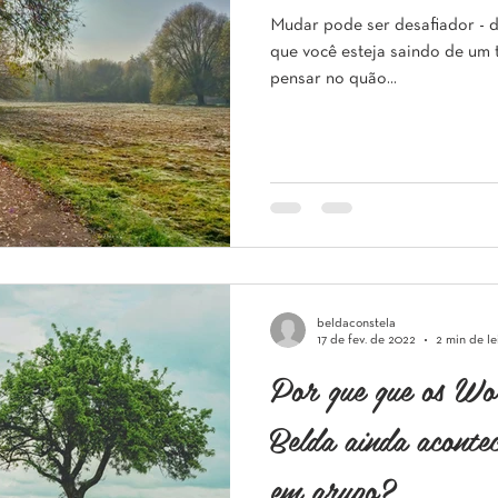
Mudar pode ser desafiador - d
que você esteja saindo de um t
pensar no quão...
beldaconstela
17 de fev. de 2022
2 min de le
Por que que os Wor
Belda ainda aconte
em grupo?