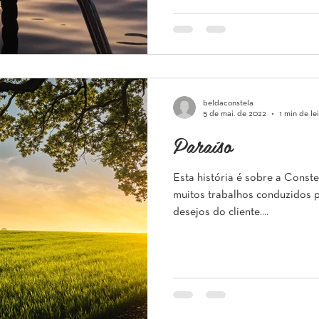
beldaconstela
5 de mai. de 2022
1 min de le
Paraíso
Esta história é sobre a Conste
muitos trabalhos conduzidos p
desejos do cliente....